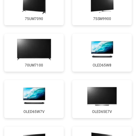
75UM7090
75SM9900
70UM7100
OLED65W8
OLED65W7V
OLED65E7V