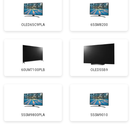
OLED65C9PLA
65SM8200
60UM7100PLB
OLED55B9
55SM9800PLA
55SM9010