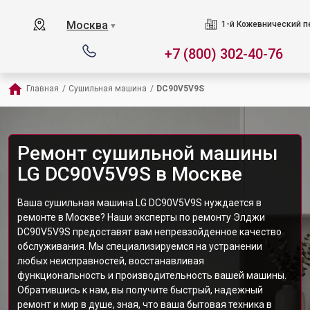
Москва
1-й Кожевнический пер
▼
+7 (800) 302-40-76
Главная
/
Сушильная машина
/
DC90V5V9S
Ремонт сушильной машины
LG DC90V5V9S в Москве
Ваша сушильная машина LG DC90V5V9S нуждается в
ремонте в Москве? Наши эксперты по ремонту Элджи
DC90V5V9S предоставят вам непревзойденное качество
обслуживания. Мы специализируемся на устранении
любых неисправностей, восстанавливая
функциональность и производительность вашей машины.
Обратившись к нам, вы получите быстрый, надежный
ремонт и мир в душе, зная, что ваша бытовая техника в