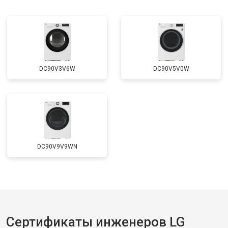
DC90V3V6W
DC90V5V0W
DC90V9V9WN
Сертификаты инженеров LG