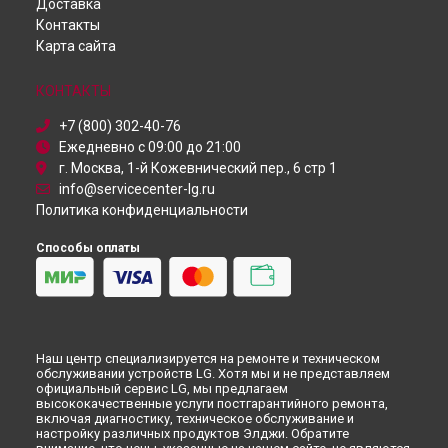
Доставка
Ремонт сушильной машины DC90V5V9S LG в
Красноярске
Проектор
Контакты
Ремонт сушильной машины DC90V5V9S LG в
Посудомоечная машина
Перми
Карта сайта
Монитор
Ремонт сушильной машины DC90V5V9S LG в
Ульяновске
Микроволновая печь
Ремонт сушильной машины DC90V5V9S LG в
Кирове
Кондиционер
КОНТАКТЫ
Ремонт сушильной машины DC90V5V9S LG в
Москве
Камера видеонаблюдения
Ремонт сушильной машины DC90V5V9S LG в
Санкт-
+7 (800) 302-40-76
Петербурге
Ежедневно с 09:00 до 21:00
г. Москва, 1-й Кожевнический пер., 6 стр 1
info@servicecenter-lg.ru
Политика конфиденциальности
Способы оплаты
Наш центр специализируется на ремонте и техническом
обслуживании устройств LG. Хотя мы и не представляем
официальный сервис LG, мы предлагаем
высококачественные услуги постгарантийного ремонта,
включая диагностику, техническое обслуживание и
настройку различных продуктов Элджи. Обратите