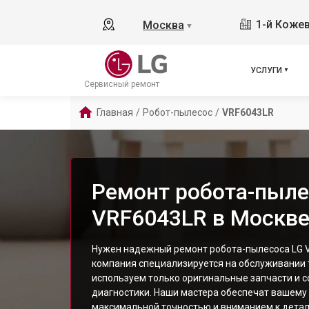
1-й Кожев
Москва
▼
УСЛУГИ
Сервисный ремонт
Главная
/
Робот-пылесос
/
VRF6043LR
Ремонт робота-пыле
VRF6043LR в Москв
Нужен надежный ремонт робота-пылесоса LG 
компания специализируется на обслуживании 
используем только оригинальные запчасти и
диагностики. Наши мастера обеспечат вашему 
максимальной точностью и вниманием к детал