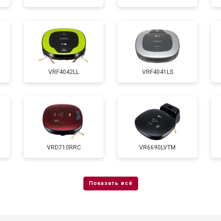
VRF4042LL
VRF4041LS
VRD710RRC
VR6690LVTM