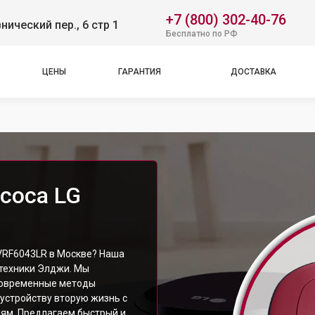
+7 (800) 302-40-76
нический пер., 6 стр 1
Бесплатно по РФ
ЦЕНЫ
ГАРАНТИЯ
ДОСТАВКА
соса LG
е
VRF6043LR в Москве? Наша
техники Элджи. Мы
 современные методы
устройству вторую жизнь с
ям. Предлагаем быстрый и