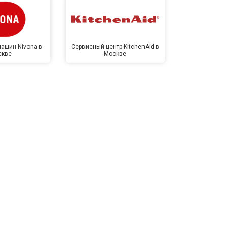
ашин Nivona в
Сервисный центр KitchenAid в
Сервисный 
скве
Москве
Мо