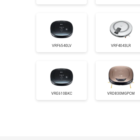
VRF6540LV
VRF4043LR
VRE610BKC
VRD830MGPCM