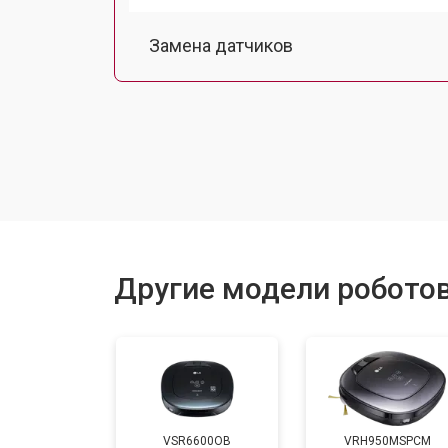
Замена датчиков
Калибровка
Восстановление колеса
Замена комплекта щеток
Другие модели робото
VSR6600OB
VRH950MSPCM