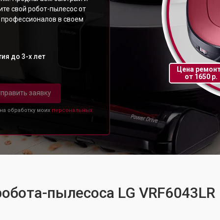
те свой робот-пылесос от
 профессионалов в своем
ия до 3-х лет
Цена ремон
от 1650 р.
править заявку
 на обработку моих
персональных
робота-пылесоса LG VRF6043LR