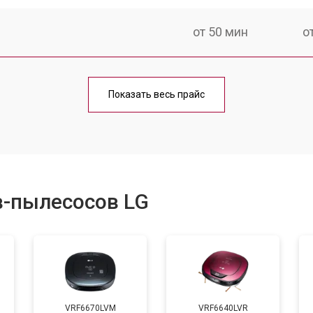
от 50 мин
о
от 60 мин
о
Показать весь прайс
от 50 мин
о
от 80 мин
о
в-пылесосов LG
VRF6670LVM
VRF6640LVR