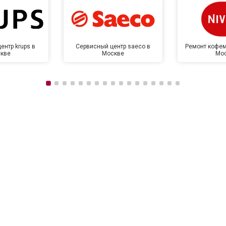
ентр krups в
Сервисный центр saeco в
Ремонт кофем
кве
Москве
Мо