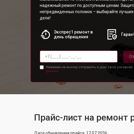
надежный ремонт по доступным ценам. Защити
непредвиденных поломок – выбирайте лучших
деле!
Экспрес1 ремонт в
Гарант
день обращения
От
Нажимая на кнопку отправить я даю свое согласие
данных.
Прайс-лист на ремонт 
Дата обновления прайса: 17.07.2026