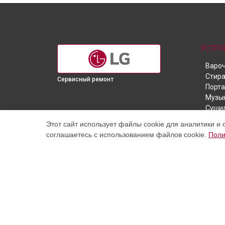
УСТРО
Вароч
Стир
Сервисный ремонт
Порта
Музы
Суши
Ноутб
Этот сайт использует файлы cookie для аналитики и 
Дома
соглашаетесь с использованием файлов cookie.
Поли
Холо
Теле
Теле
Духо
Робот
Пыле
Прое
Посу
Наш центр специализируется на ремонте и техничес
Мони