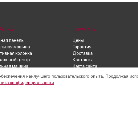
ЙСТВА
СТРАНИЦЫ
ная панель
Цены
альная машина
Гарантия
тивная колонка
Доставка
кальный центр
Контакты
льная машина
Карта сайта
ук
обеспечения наилучшего пользовательского опыта. Продолжая испол
шний кинотеатр
тика конфиденциальности
дильник
визор
фон
вой шкаф
-пылесос
сос
ктор
домоечная машина
ком обслуживании устройств LG. Хотя мы и не представляем официальн
тор