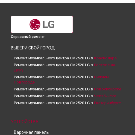
Сервисный ремонт
ВЫБЕРИ СВОЙ ГОРОД
Ремонт музыкального центра CM2520 LG в
Краснодаре
Ремонт музыкального центра CM2520 LG в
Ростове-на-
Дону
Ремонт музыкального центра CM2520 LG в
Нижнем
Новгороде
Ремонт музыкального центра CM2520 LG в
Новосибирске
Ремонт музыкального центра CM2520 LG в
Челябинске
Ремонт музыкального центра CM2520 LG в
Екатеринбурге
Ремонт музыкального центра CM2520 LG в
Казани
Ремонт музыкального центра CM2520 LG в
Уфе
УСТРОЙСТВА
Ремонт музыкального центра CM2520 LG в
Воронеже
Ремонт музыкального центра CM2520 LG в
Волгограде
Варочная панель