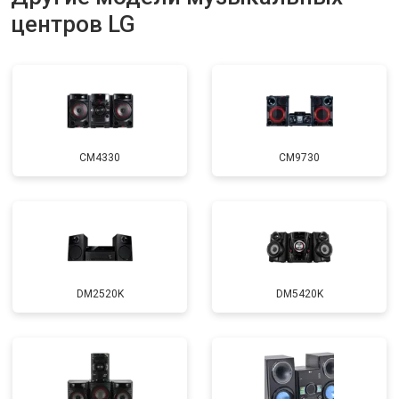
центров LG
CM4330
CM9730
DM2520K
DM5420K