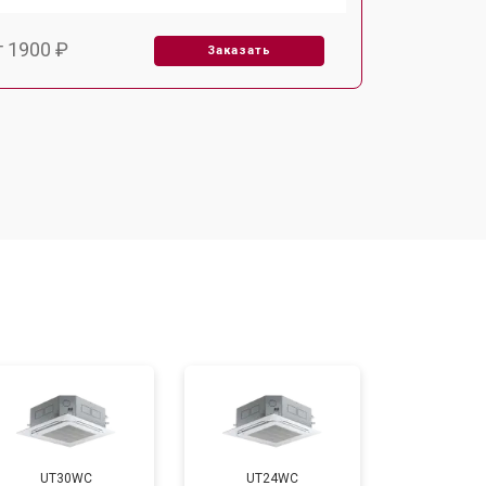
т 1900 ₽
Заказать
т 2550 ₽
Заказать
UT30WC
UT24WC