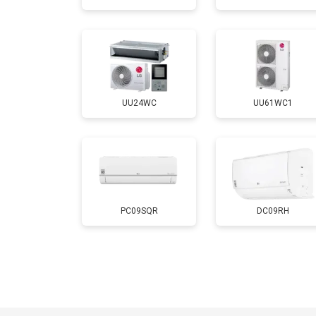
UU24WC
UU61WC1
PC09SQR
DC09RH