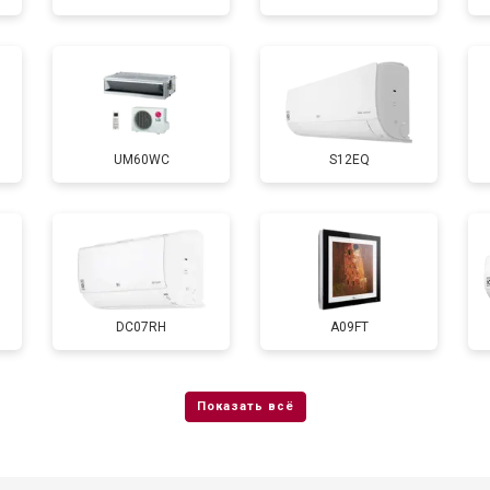
UM60WC
S12EQ
DC07RH
A09FT