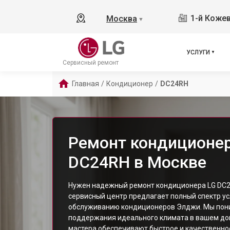
1-й Кожев
Москва
▼
УСЛУГИ
Сервисный ремонт
Главная
/
Кондиционер
/
DC24RH
Ремонт кондиционер
DC24RH в Москве
Нужен надежный ремонт кондиционера LG DC2
сервисный центр предлагает полный спектр ус
обслуживанию кондиционеров Элджи. Мы пон
поддержания идеального климата в вашем до
мастера обеспечивают быстрое и качественно