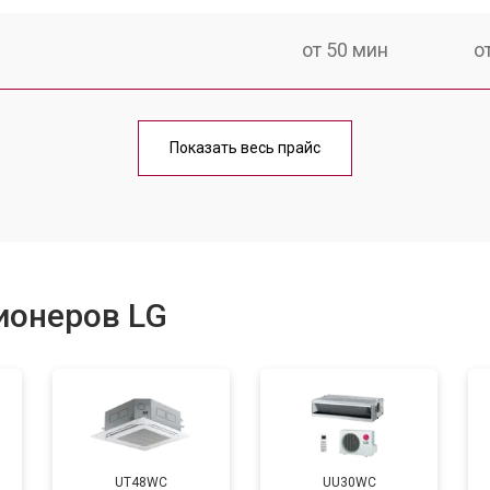
от 50 мин
о
от 80 мин
о
Показать весь прайс
ионеров LG
UT48WC
UU30WC