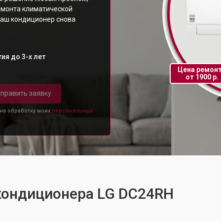
емонта климатической
ваш кондиционер снова
ия до 3-х лет
Цена ремон
от 1900 р.
править заявку
 на обработку моих
персональных
 кондиционера LG DC24RH