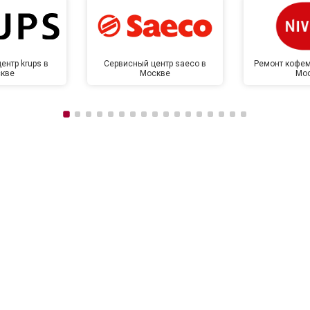
ентр krups в
Сервисный центр saeco в
Ремонт кофем
кве
Москве
Мо