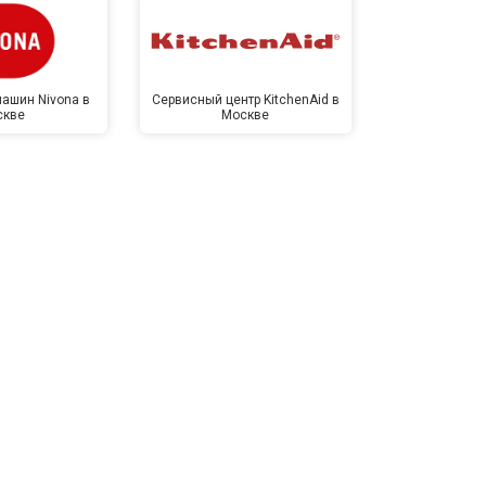
ашин Nivona в
Сервисный центр KitchenAid в
Сервисный 
скве
Москве
Мо