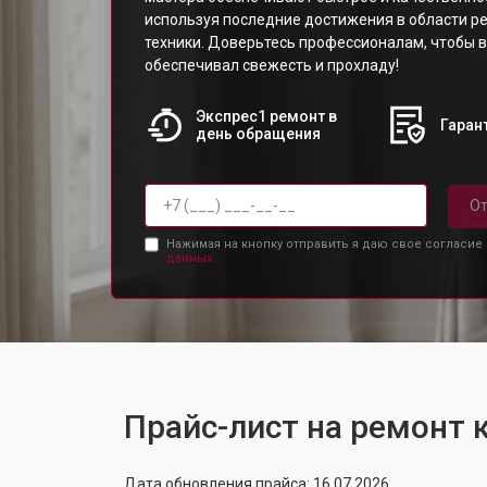
используя последние достижения в области р
техники. Доверьтесь профессионалам, чтобы 
обеспечивал свежесть и прохладу!
Экспрес1 ремонт в
Гарант
день обращения
От
Нажимая на кнопку отправить я даю свое согласие
данных.
Прайс-лист на ремонт
Дата обновления прайса: 16.07.2026