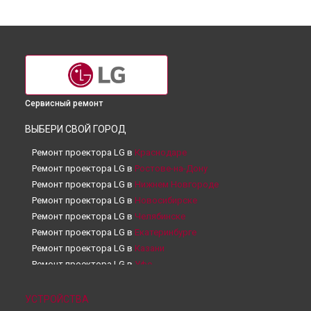
Сервисный ремонт
ВЫБЕРИ СВОЙ ГОРОД
Ремонт проектора LG в
Краснодаре
Ремонт проектора LG в
Ростове-на-Дону
Ремонт проектора LG в
Нижнем Новгороде
Ремонт проектора LG в
Новосибирске
Ремонт проектора LG в
Челябинске
Ремонт проектора LG в
Екатеринбурге
Ремонт проектора LG в
Казани
Ремонт проектора LG в
Уфе
Ремонт проектора LG в
Воронеже
Ремонт проектора LG в
Волгограде
УСТРОЙСТВА