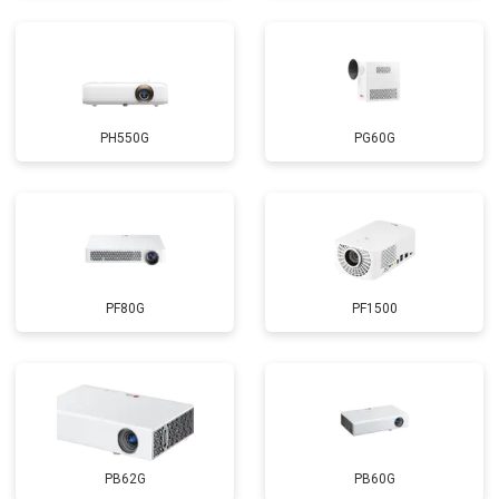
PH550G
PG60G
PF80G
PF1500
PB62G
PB60G