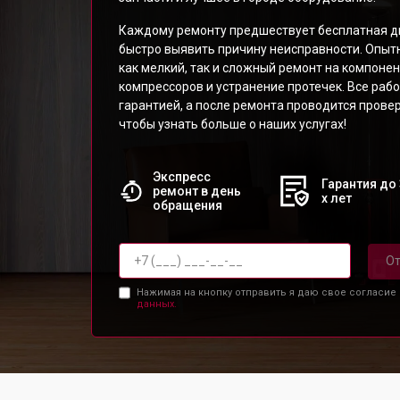
Каждому ремонту предшествует бесплатная д
быстро выявить причину неисправности. Опыт
как мелкий, так и сложный ремонт на компоне
компрессоров и устранение протечек. Все ра
гарантией, а после ремонта проводится провер
чтобы узнать больше о наших услугах!
Экспресс
Гарантия до 
ремонт в день
х лет
обращения
От
Нажимая на кнопку отправить я даю свое согласие
данных.