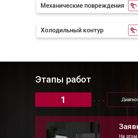
Механические повреждения
Замена таймера холодильника LG
Холодильный контур
Замена платы управления (мат.плат
Ремонт/замена датчика температу
Этапы работ
Замена термостата
1
Замена дефростера
Диагно
Замена мотор-компрессора
Заяв
На этом