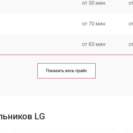
от 50 мин
о
от 70 мин
о
от 60 мин
о
еления
от 60 мин
о
Показать весь прайс
от 50 мин
о
от 70 мин
о
льников LG
от 60 мин
о