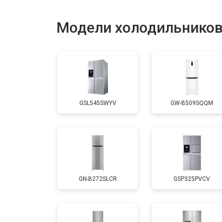
Модели холодильников
GSL545SWYV
GW-B509SQQM
GN-B272SLCR
GSP325PVCV