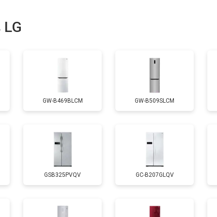
 LG
GW-B469BLCM
GW-B509SLCM
GSB325PVQV
GC-B207GLQV