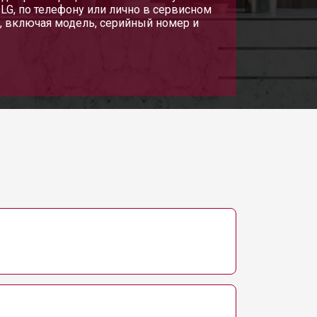
LG, по телефону или лично в сервисном
т 2550 ₽
Заказать
, включая модель, серийный номер и
т 2300 ₽
Заказать
т 2550 ₽
Заказать
т 1900 ₽
Заказать