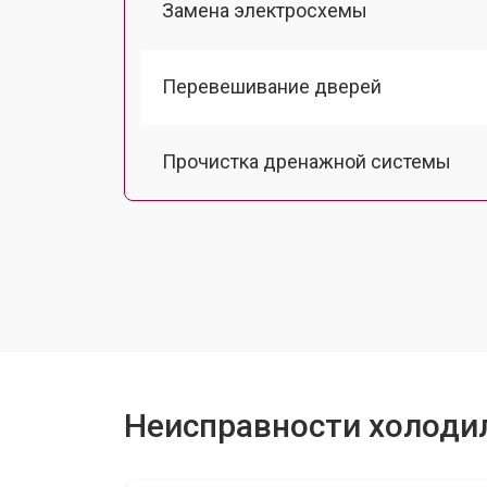
Замена электросхемы
Перевешивание дверей
Прочистка дренажной системы
Ремонт датчика морозильного отд
Ремонт испарителя
Устранение засора трубопровода
Неисправности холоди
Замена трубопровода