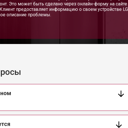
онт. Это может быть сделано через онлайн-форму на сайте 
от 80 мин
о
 Клиент предоставляет информацию о своем устройстве LG
ое описание проблемы.
от 50 мин
о
от 80 мин
о
от 50 мин
о
просы
сном
ется