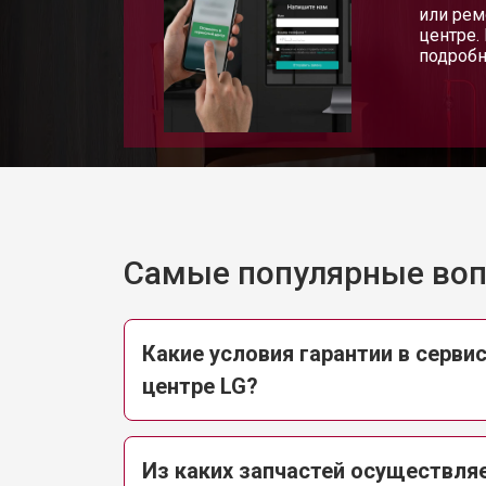
Замена нагревателя испарителя
или рем
центре.
подробн
Замена нагревателя оттайки
Замена реле холодильника LG
Устранение утечки хладагента
Самые популярные во
Какие условия гарантии в серви
центре LG?
Из каких запчастей осуществля