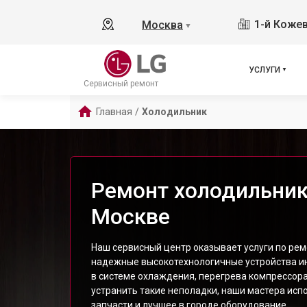
1-й Кожев
Москва
▼
УСЛУГИ
Сервисный ремонт
Главная
/
Холодильник
Ремонт холодильник
Москве
Наш сервисный центр оказывает услуги по рем
надежные высокотехнологичные устройства ин
в системе охлаждения, перегрева компрессора
устранить такие неполадки, наши мастера ис
запчасти и лучшее в городе оборудование.