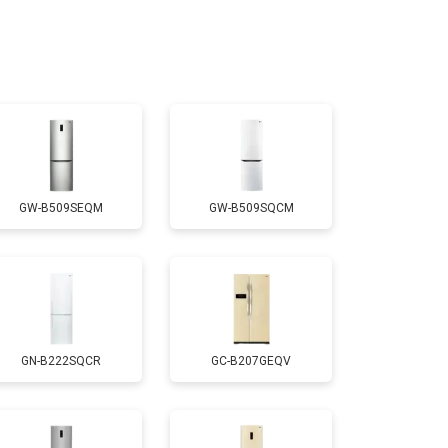
GW-B509SEQM
GW-B509SQCM
GN-B222SQCR
GC-B207GEQV