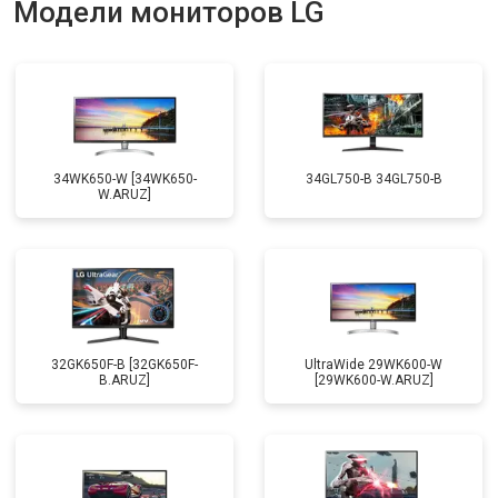
Модели мониторов LG
34WK650-W [34WK650-
34GL750-B 34GL750-B
W.ARUZ]
32GK650F-B [32GK650F-
UltraWide 29WK600-W
B.ARUZ]
[29WK600-W.ARUZ]