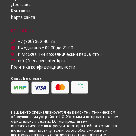
Ремонт монитора LG в
Перми
Доставка
Проектор
Ремонт монитора LG в
Ульяновске
Контакты
Посудомоечная машина
Ремонт монитора LG в
Кирове
Карта сайта
Монитор
Ремонт монитора LG в
Москве
Микроволновая печь
Ремонт монитора LG в
Санкт-Петербурге
Кондиционер
КОНТАКТЫ
Камера видеонаблюдения
+7 (800) 302-40-76
Ежедневно с 09:00 до 21:00
г. Москва, 1-й Кожевнический пер., 6 стр 1
info@servicecenter-lg.ru
Политика конфиденциальности
Способы оплаты
Наш центр специализируется на ремонте и техническом
обслуживании устройств LG. Хотя мы и не представляем
официальный сервис LG, мы предлагаем
высококачественные услуги постгарантийного ремонта,
включая диагностику, техническое обслуживание и
настройку различных продуктов Элджи. Обратите