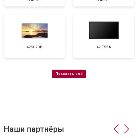
B.ARUZ]
B.ARUZ]
42SH7DB
42LT55A
Наши партнёры