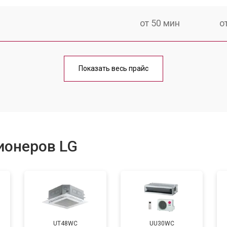
от 50 мин
о
от 80 мин
о
Показать весь прайс
ионеров LG
UT48WC
UU30WC