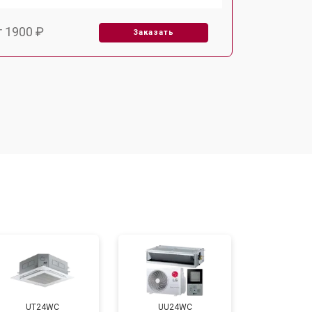
т 1900 ₽
Заказать
т 2550 ₽
Заказать
UT24WC
UU24WC