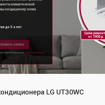
емонта климатической
ваш кондиционер снова
ия до 3-х лет
Цена ремон
от 1900 р.
править заявку
 на обработку моих
персональных
 кондиционера LG UT30WC