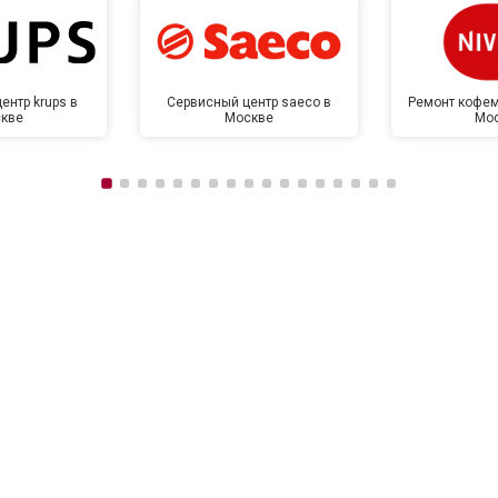
ентр krups в
Сервисный центр saeco в
Ремонт кофем
кве
Москве
Мо