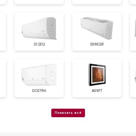
S12EQ
S09EQR
DC07RH
A09FT