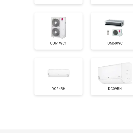
UU61WC1
UM60WC
DC24RH
DC09RH