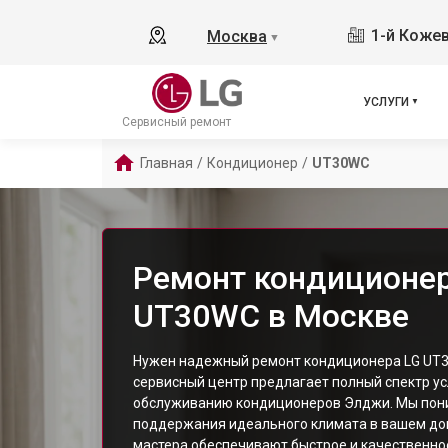
1-й Кожев
Москва
▼
УСЛУГИ
Сервисный ремонт
Главная
/
Кондиционер
/
UT30WC
Ремонт кондиционер
UT30WC в Москве
Нужен надежный ремонт кондиционера LG UT
сервисный центр предлагает полный спектр ус
обслуживанию кондиционеров Элджи. Мы пон
поддержания идеального климата в вашем до
мастера обеспечивают быстрое и качественно