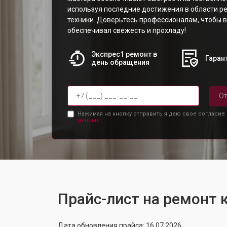
используя последние достижения в области р
техники. Доверьтесь профессионалам, чтобы 
обеспечивал свежесть и прохладу!
Экспрес1 ремонт в
Гарант
день обращения
От
Нажимая на кнопку отправить я даю свое согласие
данных.
Прайс-лист на ремонт
Дата обновления прайса: 16.07.2026