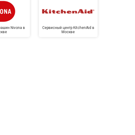
ашин Nivona в
Сервисный центр KitchenAid в
Сервисный 
скве
Москве
Мо