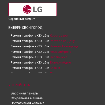
Сервисный ремонт
ВЫБЕРИ СВОЙ ГОРОД
Ремонт телефона K8X LG в
Краснодаре
Ремонт телефона K8X LG в
Ростове-на-Дону
Ремонт телефона K8X LG в
Нижнем Новгороде
Ремонт телефона K8X LG в
Новосибирске
Ремонт телефона K8X LG в
Челябинске
Ремонт телефона K8X LG в
Екатеринбурге
Ремонт телефона K8X LG в
Казани
Ремонт телефона K8X LG в
Уфе
Ремонт телефона K8X LG в
Воронеже
Ремонт телефона K8X LG в
Волгограде
УСТРОЙСТВА
Ремонт телефона K8X LG в
Барнауле
Варочная панель
Ремонт телефона K8X LG в
Ижевске
Стиральная машина
Ремонт телефона K8X LG в
Тольятти
Портативная колонка