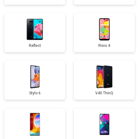
Reflect
Risio 4
Stylo 6
V40 ThinQ