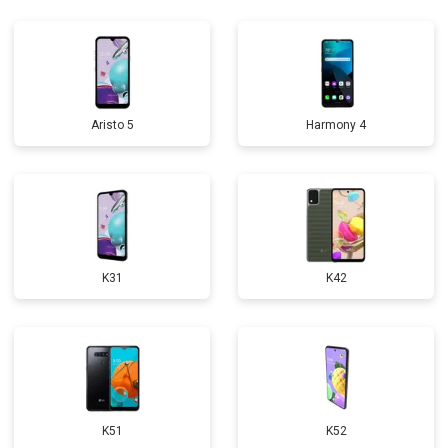
Aristo 5
Harmony 4
K31
K42
K51
K52