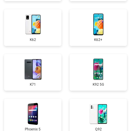
K62
K62+
K71
K92 5G
Phoenix 5
Q92