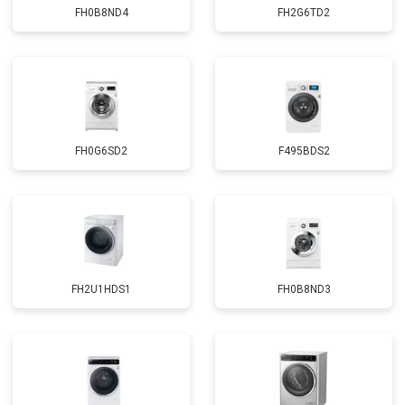
FH0B8ND4
FH2G6TD2
FH0G6SD2
F495BDS2
FH2U1HDS1
FH0B8ND3