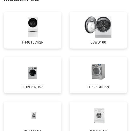
Ремонт или замена патрубка
от 3250 ₽
Заказать
Ремонт платы управления
от 2450 ₽
Заказать
(восстановление)
Корпусный ремонт (замена резинок,
от 1850 ₽
Заказать
креплений, кнопок)
FH4G1JCH2N
LSWD100
Замена крестовины
от 2750 ₽
Заказать
Замена щёток
от 3100 ₽
Заказать
Замена амортизаторов
от 2000 ₽
Заказать
Замена подшипников
от 2800 ₽
Заказать
FH2G6WDS7
FH695BDH6N
Замена мотора
от 3800 ₽
Заказать
Ремонт/замена датчика
от 2200 ₽
Заказать
температуры
Замена ТЭН
от 2300 ₽
Заказать
Замена блока управления
от 3600 ₽
Заказать