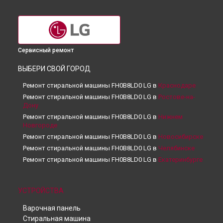
Сервисный ремонт
ВЫБЕРИ СВОЙ ГОРОД
Ремонт стиральной машины FH0B8LD0 LG в
Краснодаре
Ремонт стиральной машины FH0B8LD0 LG в
Ростове-на-
Дону
Ремонт стиральной машины FH0B8LD0 LG в
Нижнем
Новгороде
Ремонт стиральной машины FH0B8LD0 LG в
Новосибирске
Ремонт стиральной машины FH0B8LD0 LG в
Челябинске
Ремонт стиральной машины FH0B8LD0 LG в
Екатеринбурге
Ремонт стиральной машины FH0B8LD0 LG в
Казани
Ремонт стиральной машины FH0B8LD0 LG в
Уфе
УСТРОЙСТВА
Ремонт стиральной машины FH0B8LD0 LG в
Воронеже
Ремонт стиральной машины FH0B8LD0 LG в
Волгограде
Варочная панель
Ремонт стиральной машины FH0B8LD0 LG в
Барнауле
Стиральная машина