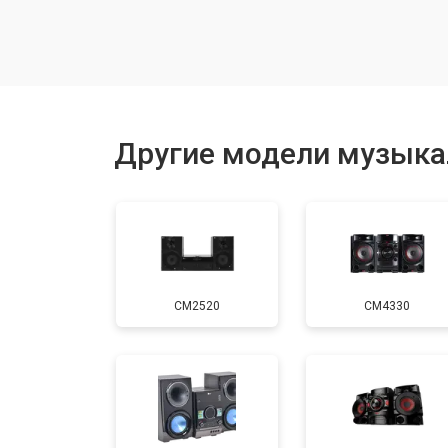
Комплексная чистка
Ремонт материнской платы
Другие модели музыка
Ремонт блока питания
Замена кнопок
CM2520
CM4330