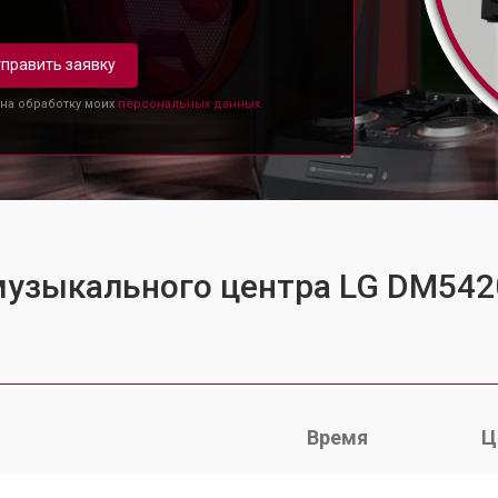
править заявку
 на обработку моих
персональных данных.
 музыкального центра LG DM54
Время
Ц