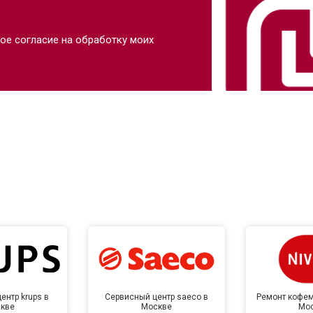
ое согласие на обработку моих
ентр krups в
Сервисный центр saeco в
Ремонт кофем
кве
Москве
Мо