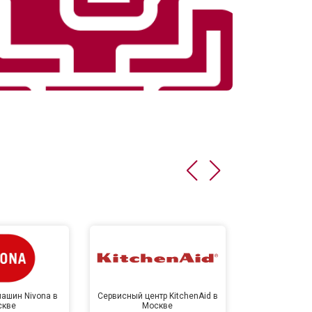
ашин Nivona в
Сервисный центр KitchenAid в
Сервисный 
скве
Москве
Мо