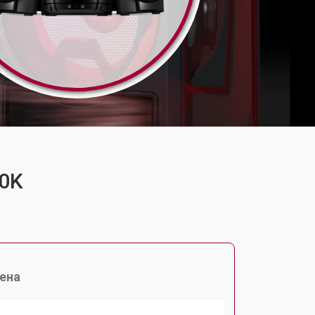
20K
ена