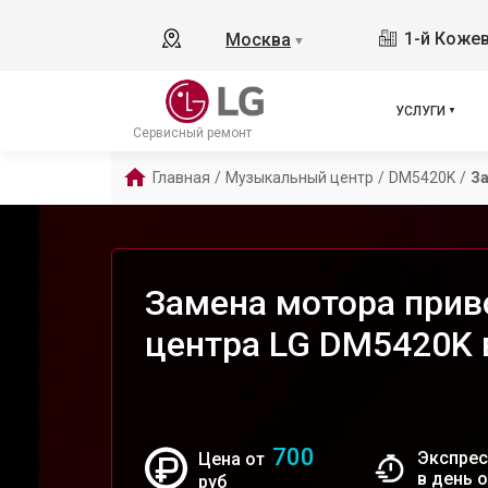
1-й Кожев
Москва
▼
УСЛУГИ
Сервисный ремонт
Главная
/
Музыкальный центр
/
DM5420K
/
З
Замена мотора прив
центра LG DM5420K 
700
Экспрес
Цена от
в день 
руб