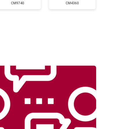
CM9740
CM4360