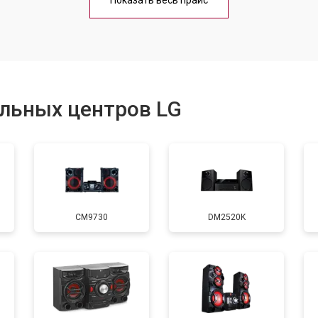
Показать весь прайс
от 40 мин
о
от 40 мин
о
льных центров LG
от 60 мин
о
от 40 мин
о
CM9730
DM2520K